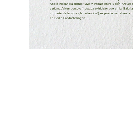
Ahora Alexandra Richter vive y trabaja entre Berlín Kreuzb
diploma „Viviundercover“ estaba exhibicionado en la Galerí
un parte de la obra („la reducción“) se puede ver ahora en
en Berlín Friedrichshagen.